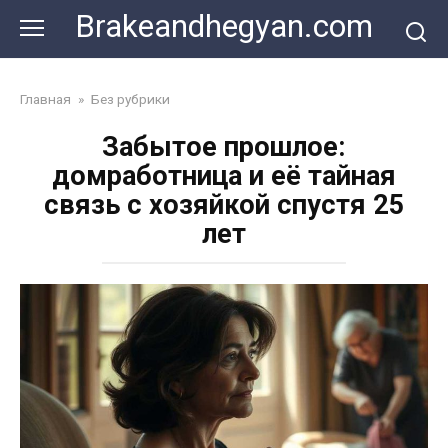
Skip
Brakeandhegyan.com
to
content
Главная
»
Без рубрики
Забытое прошлое:
домработница и её тайная
связь с хозяйкой спустя 25
лет