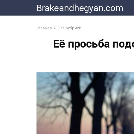
Skip
Brakeandhegyan.com
to
content
Главная
»
Без рубрики
Её просьба по