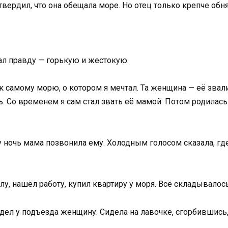
, твердил, что она обещала море. Но отец только крепче обн
зал правду — горькую и жестокую.
к самому морю, о котором я мечтал. Та женщина — её звали
. Со временем я сам стал звать её мамой. Потом родилась с
у ночь мама позвонила ему. Холодным голосом сказала, где 
у, нашёл работу, купил квартиру у моря. Всё складывалос
дел у подъезда женщину. Сидела на лавочке, сгорбившись,