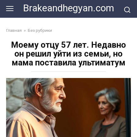
Skip
Brakeandhegyan.com
to
content
Главная
»
Без рубрики
Моему отцу 57 лет. Недавно
он решил уйти из семьи, но
мама поставила ультиматум