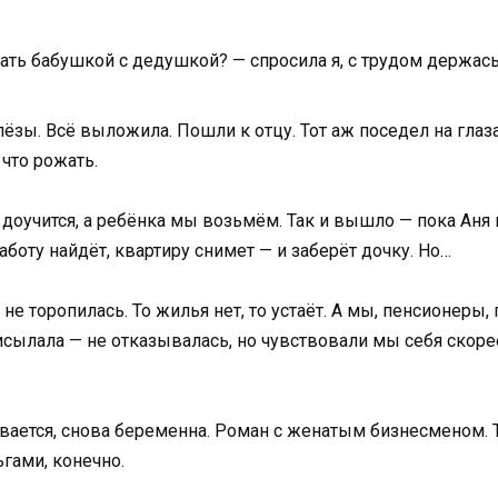
вать бабушкой с дедушкой? — спросила я, с трудом держась
ёзы. Всё выложила. Пошли к отцу. Тот аж поседел на глазах
 что рожать.
 доучится, а ребёнка мы возьмём. Так и вышло — пока Аня 
работу найдёт, квартиру снимет — и заберёт дочку. Но…
 не торопилась. То жилья нет, то устаёт. А мы, пенсионеры,
исылала — не отказывалась, но чувствовали мы себя скор
вается, снова беременна. Роман с женатым бизнесменом. То
ьгами, конечно.