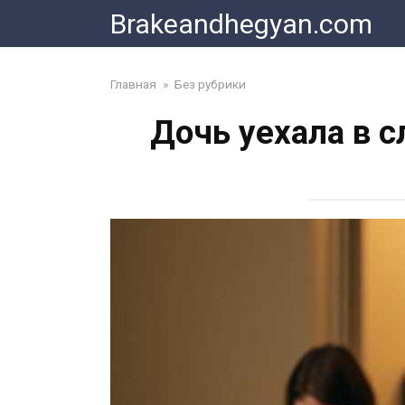
Skip
Brakeandhegyan.com
to
content
Главная
»
Без рубрики
Дочь уехала в 