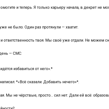
могите и теперь. Я только карьеру начала, в декрет не мог
уже не было. Один раз протянули — хватит.
 и ответственность твоя. Мы своё уже отдали. Не можем сн
 день — СМС:
дётся избавиться от него».*
аписал: *«Всё сказали. Добавить нечего»*.
ая. Мы не чёрствые, просто… сил нет. Дали ей всё: образов
айности?