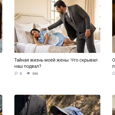
Тайная жизнь моей жены: Что скрывал
О
наш подвал?
п
0
360