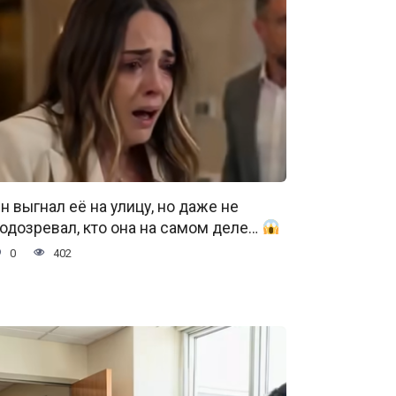
н выгнал её на улицу, но даже не
одозревал, кто она на самом деле…
0
402