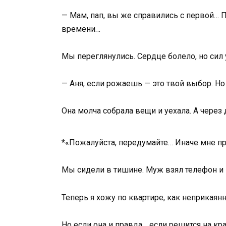
— Мам, пап, вы же справились с первой… По
времени…
Мы переглянулись. Сердце болело, но сил 
— Аня, если рожаешь — это твой выбор. Но
Она молча собрала вещи и уехала. А через
*«Пожалуйста, передумайте… Иначе мне при
Мы сидели в тишине. Муж взял телефон и н
Теперь я хожу по квартире, как неприкаянн
Но если она и правда… если решится на кр