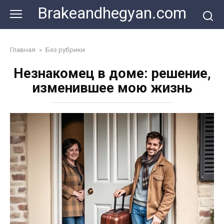
Skip
Brakeandhegyan.com
to
content
Главная
»
Без рубрики
Незнакомец в доме: решение,
изменившее мою жизнь