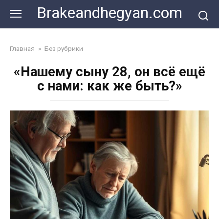
Skip
Brakeandhegyan.com
to
content
Главная
»
Без рубрики
«Нашему сыну 28, он всё ещё
с нами: как же быть?»