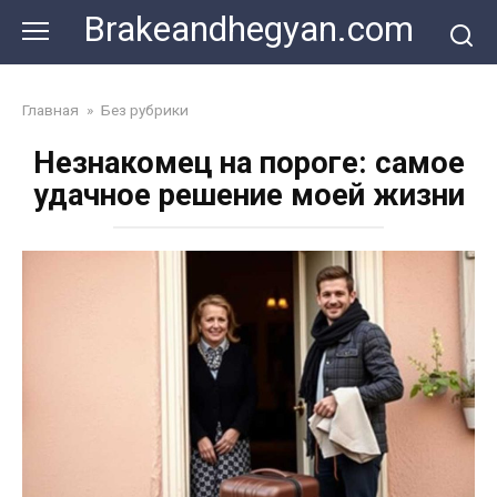
Skip
Brakeandhegyan.com
to
content
Главная
»
Без рубрики
Незнакомец на пороге: самое
удачное решение моей жизни