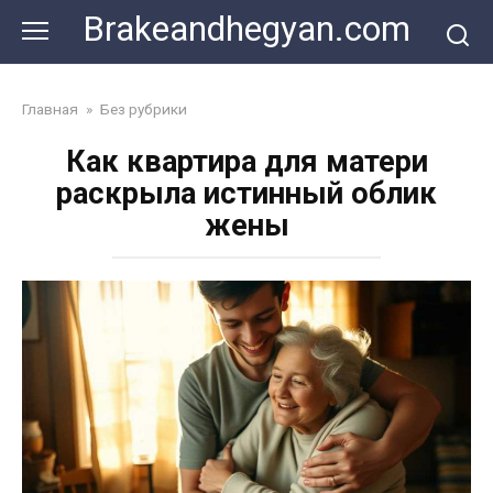
Skip
Brakeandhegyan.com
to
content
Главная
»
Без рубрики
Как квартира для матери
раскрыла истинный облик
жены