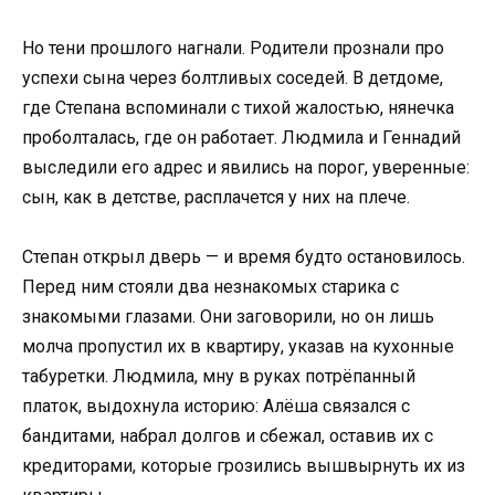
Но тени прошлого нагнали. Родители прознали про
успехи сына через болтливых соседей. В детдоме,
где Степана вспоминали с тихой жалостью, нянечка
проболталась, где он работает. Людмила и Геннадий
выследили его адрес и явились на порог, уверенные:
сын, как в детстве, расплачется у них на плече.
Степан открыл дверь — и время будто остановилось.
Перед ним стояли два незнакомых старика с
знакомыми глазами. Они заговорили, но он лишь
молча пропустил их в квартиру, указав на кухонные
табуретки. Людмила, мну в руках потрёпанный
платок, выдохнула историю: Алёша связался с
бандитами, набрал долгов и сбежал, оставив их с
кредиторами, которые грозились вышвырнуть их из