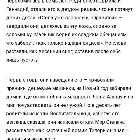
переломилась в семь лет. Родители, Людмила и
Геннадий, отдали его в детдом, решив, что не потянут
двоих детей. «Стёпа уже взрослый, справится», —
твердили они, цепляясь за эту ложь, словно за
соломинку. Мальчик верил их сладким обещаниям,
что заберут, «как только наладятся дела». Но слова
растаяли, как весенний снег, оставив после себя
лишь пустоту.
Первые годы они навещали его — привозили
пряники, дешёвые машинки, на Новый год забирали
домой, где он мог обнять младшего брата Алёшу и на
миг почувствовать: он не чужой. Но в десять лет
родители исчезли. Воспитательница, избегая его
взгляда, сказала: они написали отказ. Мир Степана
рассыпался, как карточный домик. Теперь он знал —
надеяться не на кого.