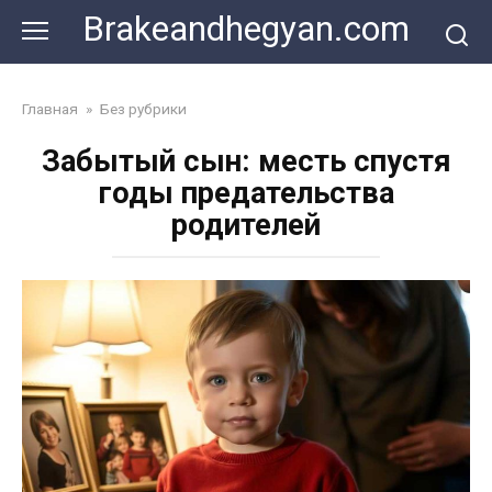
Skip
Brakeandhegyan.com
to
content
Главная
»
Без рубрики
Забытый сын: месть спустя
годы предательства
родителей