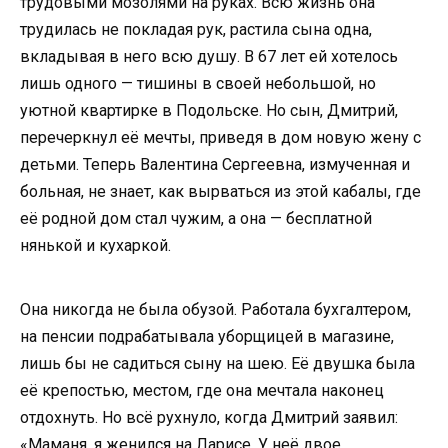
трудовыми мозолями на руках. Всю жизнь она
трудилась не покладая рук, растила сына одна,
вкладывая в него всю душу. В 67 лет ей хотелось
лишь одного — тишины в своей небольшой, но
уютной квартирке в Подольске. Но сын, Дмитрий,
перечеркнул её мечты, приведя в дом новую жену с
детьми. Теперь Валентина Сергеевна, измученная и
больная, не знает, как вырваться из этой кабалы, где
её родной дом стал чужим, а она — бесплатной
нянькой и кухаркой.
Она никогда не была обузой. Работала бухгалтером,
на пенсии подрабатывала уборщицей в магазине,
лишь бы не садиться сыну на шею. Её двушка была
её крепостью, местом, где она мечтала наконец
отдохнуть. Но всё рухнуло, когда Дмитрий заявил:
«Маманя, я женился на Ларисе. У неё двое