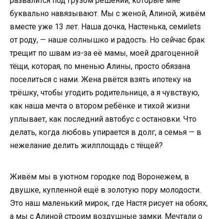
развалится под грузом решений, которые мне
буквально навязывают. Мы с женой, Алиной, живём
вместе уже 13 лет. Наша дочка, Настенька, семиlets
от роду, — наше солнышко и радость. Но сейчас брак
трещит по швам из-за её мамы, моей драгоценной
тёщи, которая, по мненью Алины, просто обязана
поселиться с нами. Жена рвётся взять ипотеку на
трёшку, чтобы угодить родительнице, а я чувствую,
как наша мечта о втором ребёнке и тихой жизни
уплывает, как последний автобус с остановки. Что
делать, когда любовь упирается в долг, а семья — в
нежелание делить жилплощадь с тёщей?
Живём мы в уютном городке под Воронежем, в
двушке, купленной ещё в золотую пору молодости.
Это наш маленький мирок, где Настя рисует на обоях,
а мы с Алиной строим воздушные замки. Мечтали о