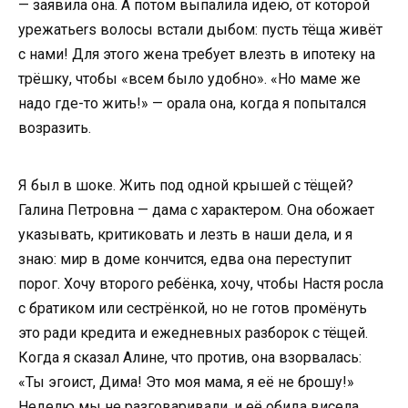
— заявила она. А потом выпалила идею, от которой
урежатьers волосы встали дыбом: пусть тёща живёт
с нами! Для этого жена требует влезть в ипотеку на
трёшку, чтобы «всем было удобно». «Но маме же
надо где-то жить!» — орала она, когда я попытался
возразить.
Я был в шоке. Жить под одной крышей с тёщей?
Галина Петровна — дама с характером. Она обожает
указывать, критиковать и лезть в наши дела, и я
знаю: мир в доме кончится, едва она переступит
порог. Хочу второго ребёнка, хочу, чтобы Настя росла
с братиком или сестрёнкой, но не готов промёнуть
это ради кредита и ежедневных разборок с тёщей.
Когда я сказал Алине, что против, она взорвалась:
«Ты эгоист, Дима! Это моя мама, я её не брошу!»
Неделю мы не разговаривали, и её обида висела