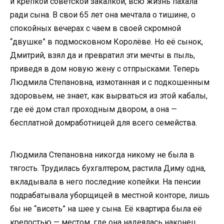
и крепкой советской закалкой, всю жизнь пахала
ради сына. В свои 65 лет она мечтала о тишине, о
спокойных вечерах с чаем в своей скромной
“двушке” в подмосковном Королёве. Но её сынок,
Дмитрий, взял да и превратил эти мечты в пыль,
приведя в дом новую жену с отпрысками. Теперь
Людмила Степановна, измотанная и с подкошенным
здоровьем, не знает, как вырваться из этой кабалы,
где её дом стал проходным двором, а она —
бесплатной домработницей для всего семейства.
Людмила Степановна никогда никому не была в
тягость. Трудилась бухгалтером, растила Диму одна,
вкладывала в него последние копейки. На пенсии
подрабатывала уборщицей в местной конторе, лишь
бы не “висеть” на шее у сына. Её квартира была её
крепостью — местом, где она надеялась наконец