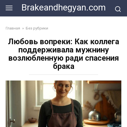
Skip
Brakeandhegyan.com
to
content
Главная
»
Без рубрики
Любовь вопреки: Как коллега
поддерживала мужнину
возлюбленную ради спасения
брака