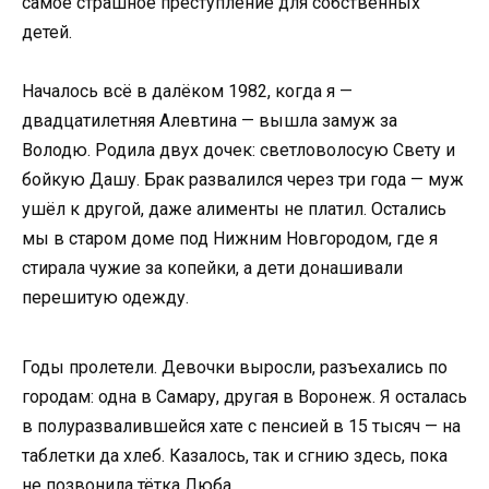
самое страшное преступление для собственных
детей.
Началось всё в далёком 1982, когда я —
двадцатилетняя Алевтина — вышла замуж за
Володю. Родила двух дочек: светловолосую Свету и
бойкую Дашу. Брак развалился через три года — муж
ушёл к другой, даже алименты не платил. Остались
мы в старом доме под Нижним Новгородом, где я
стирала чужие за копейки, а дети донашивали
перешитую одежду.
Годы пролетели. Девочки выросли, разъехались по
городам: одна в Самару, другая в Воронеж. Я осталась
в полуразвалившейся хате с пенсией в 15 тысяч — на
таблетки да хлеб. Казалось, так и сгнию здесь, пока
не позвонила тётка Люба.