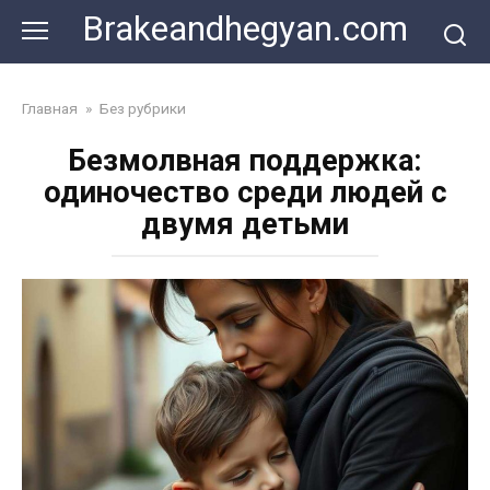
Skip
Brakeandhegyan.com
to
content
Главная
»
Без рубрики
Безмолвная поддержка:
одиночество среди людей с
двумя детьми