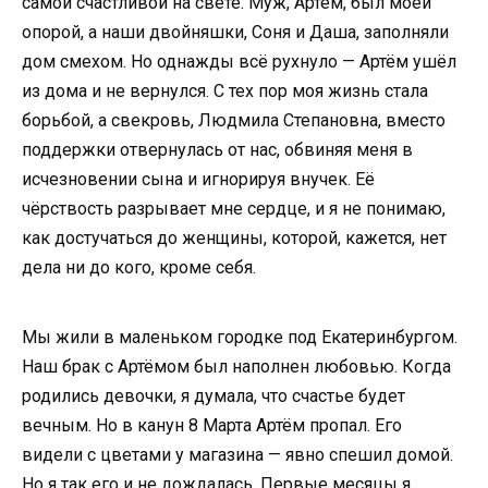
самой счастливой на свете. Муж, Артём, был моей
опорой, а наши двойняшки, Соня и Даша, заполняли
дом смехом. Но однажды всё рухнуло — Артём ушёл
из дома и не вернулся. С тех пор моя жизнь стала
борьбой, а свекровь, Людмила Степановна, вместо
поддержки отвернулась от нас, обвиняя меня в
исчезновении сына и игнорируя внучек. Её
чёрствость разрывает мне сердце, и я не понимаю,
как достучаться до женщины, которой, кажется, нет
дела ни до кого, кроме себя.
Мы жили в маленьком городке под Екатеринбургом.
Наш брак с Артёмом был наполнен любовью. Когда
родились девочки, я думала, что счастье будет
вечным. Но в канун 8 Марта Артём пропал. Его
видели с цветами у магазина — явно спешил домой.
Но я так его и не дождалась. Первые месяцы я