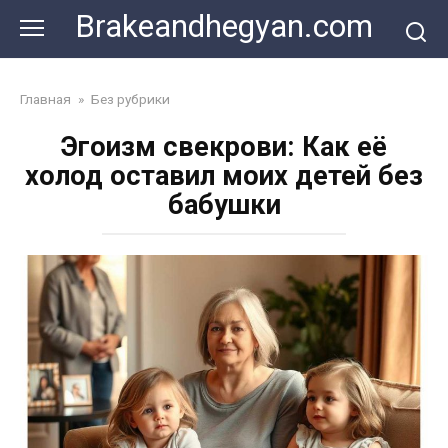
Skip
Brakeandhegyan.com
to
content
Главная
»
Без рубрики
Эгоизм свекрови: Как её
холод оставил моих детей без
бабушки