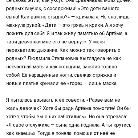
Её слова жгли, как уксус. Она сравнивала моих дочек,
родных внучек, с соседскими! «Это дети вашего
сына! Как вам не стыдно?» — кричала я. Но она лишь
махнула рукой: «Дети — это грязь и крики. А я хочу
пожить для себя. Я и так живу памятью об Артёме, а
твои девчонки мне его не вернут». У меня
перехватило дыхание. Как можно так говорить о
родных? Людмила Степановна выглядела не как
несчастная мать, а как женщина, занятая только
собой. Её наращенные ногти, свежая стрижка и
новые платья кричали: её «горе» — лишь маска.
Я пыталась взывать к её совести: «Разве вам не
жаль девочек? Хотя бы ради Артёма помогите! Он бы
хотел, чтобы вы о них заботились». Но она отрезала:
«Я своё отслужила — сына одна подняла. А ты крутись
как знаешь». Тогда я поняла: помощи от неё не