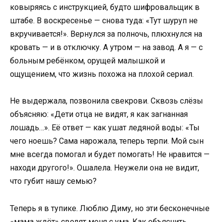
ковыряясь с инструкцией, будто шифровальщик в
штабе. В воскресенье — снова туда: «Тут шуруп не
вкручивается!». Вернулся за полночь, плюхнулся на
кровать — и в отключку. А утром — на завод. А я — с
больным ребёнком, орущей малышкой и
ощущением, что жизнь похожа на плохой сериал.
Не выдержала, позвонила свекрови. Сквозь слёзы
объясняю: «Дети отца не видят, я как загнанная
лошадь…». Её ответ — как ушат ледяной воды: «Ты
чего ноешь? Сама нарожала, теперь терпи. Мой сын
мне всегда помогал и будет помогать! Не нравится —
находи другого!». Ошалела. Неужели она не видит,
что губит нашу семью?
Теперь я в тупике. Люблю Диму, но эти бесконечные
«мама ждёт» сводят меня с ума. Как объяснить