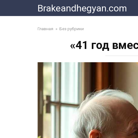
Skip
Brakeandhegyan.com
to
content
Главная
»
Без рубрики
«41 год вме