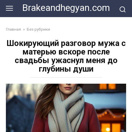
Skip
Brakeandhegyan.com
to
content
Главная
»
Без рубрики
Шокирующий разговор мужа с
матерью вскоре после
свадьбы ужаснул меня до
глубины души