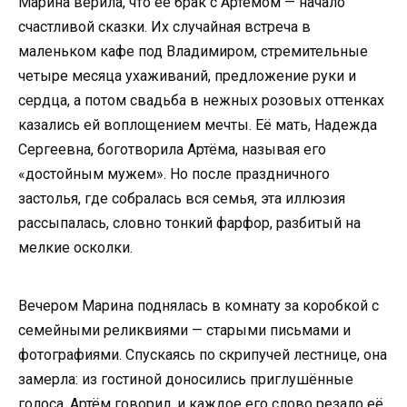
Марина верила, что её брак с Артёмом — начало
счастливой сказки. Их случайная встреча в
маленьком кафе под Владимиром, стремительные
четыре месяца ухаживаний, предложение руки и
сердца, а потом свадьба в нежных розовых оттенках
казались ей воплощением мечты. Её мать, Надежда
Сергеевна, боготворила Артёма, называя его
«достойным мужем». Но после праздничного
застолья, где собралась вся семья, эта иллюзия
рассыпалась, словно тонкий фарфор, разбитый на
мелкие осколки.
Вечером Марина поднялась в комнату за коробкой с
семейными реликвиями — старыми письмами и
фотографиями. Спускаясь по скрипучей лестнице, она
замерла: из гостиной доносились приглушённые
голоса. Артём говорил, и каждое его слово резало её,