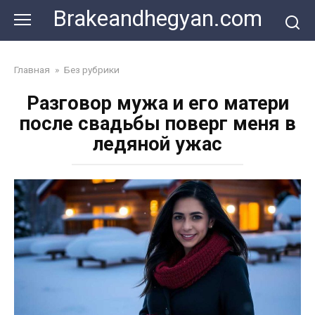
Skip
Brakeandhegyan.com
to
content
Главная
»
Без рубрики
Разговор мужа и его матери
после свадьбы поверг меня в
ледяной ужас