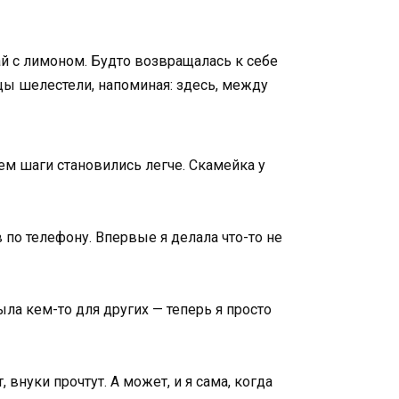
ай с лимоном. Будто возвращалась к себе
цы шелестели, напоминая: здесь, между
ем шаги становились легче. Скамейка у
в по телефону. Впервые я делала что-то не
ыла кем-то для других — теперь я просто
внуки прочтут. А может, и я сама, когда