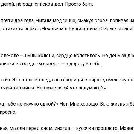
 детей, не ради списков дел. Просто быть.
почти два года. Читала медленно, смакуя слова, попивая ч
а о тихих вечерах с Чеховым и Булгаковым. Старые страни
 еле-еле — ныли колени, сердце колотилось. Но день за дн
опинка в соседнем сквере — в дорогу к себе.
бытия. Это теплый плед, запах корицы в пироге, смех внуко
Без чувства вины. Без мысли: «А что подумают?»
а, тебе не скучно одной?» Нет. Мне хорошо. Всю жизнь я б
красно.
ья, мысли перед сном, иногда — кусочки прошлого. Может, 