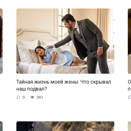
Тайная жизнь моей жены: Что скрывал
О
наш подвал?
п
0
361