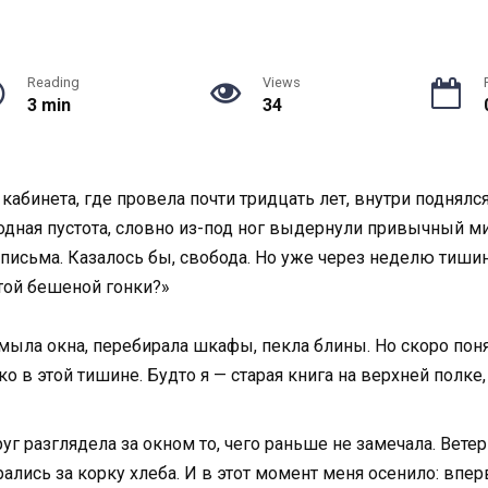
Reading
Views
3 min
34
кабинета, где провела почти тридцать лет, внутри поднялся
олодная пустота, словно из-под ног выдернули привычный м
а письма. Казалось бы, свобода. Но уже через неделю тишин
этой бешеной гонки?»
мыла окна, перебирала шкафы, пекла блины. Но скоро понял
о в этой тишине. Будто я — старая книга на верхней полке,
руг разглядела за окном то, чего раньше не замечала. Вет
ались за корку хлеба. И в этот момент меня осенило: впер