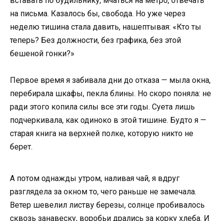
вставать по будильнику, мчаться на метро, отвечать
на письма. Казалось бы, свобода. Но уже через
неделю тишина стала давить, нашептывая: «Кто ты
теперь? Без должности, без графика, без этой
бешеной гонки?»
Первое время я забивала дни до отказа — мыла окна,
перебирала шкафы, пекла блины. Но скоро поняла: не
ради этого копила силы все эти годы. Суета лишь
подчеркивала, как одиноко в этой тишине. Будто я —
старая книга на верхней полке, которую никто не
берет.
А потом однажды утром, наливая чай, я вдруг
разглядела за окном то, чего раньше не замечала.
Ветер шевелил листву березы, солнце пробивалось
сквозь занавеску, воробьи дрались за корку хлеба. И