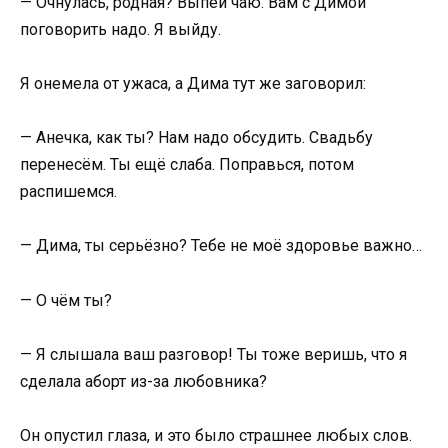
— Очнулась, родная? Выпей чаю. Вам с Димой
поговорить надо. Я выйду.
Я онемела от ужаса, а Дима тут же заговорил:
— Анечка, как ты? Нам надо обсудить. Свадьбу
перенесём. Ты ещё слаба. Поправься, потом
распишемся.
— Дима, ты серьёзно? Тебе не моё здоровье важно…
— О чём ты?
— Я слышала ваш разговор! Ты тоже веришь, что я
сделала аборт из-за любовника?
Он опустил глаза, и это было страшнее любых слов.