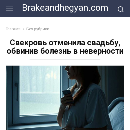
Skip
Brakeandhegyan.com
to
content
Главная
»
Без рубрики
Свекровь отменила свадьбу,
обвинив болезнь в неверности