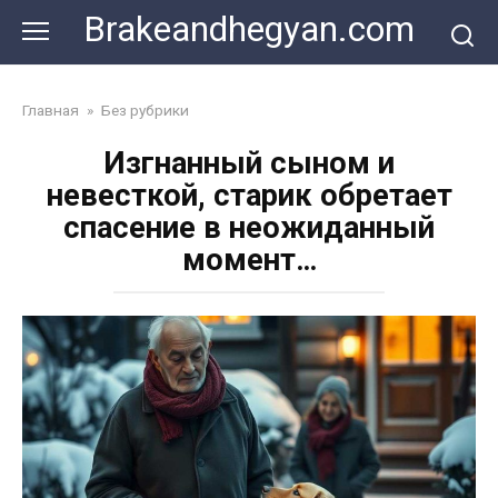
Skip
Brakeandhegyan.com
to
content
Главная
»
Без рубрики
Изгнанный сыном и
невесткой, старик обретает
спасение в неожиданный
момент…