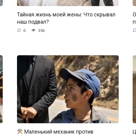
Тайная жизнь моей жены: Что скрывал
О
наш подвал?
п
0
356
Маленький механик против
Ц