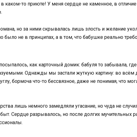
в каком-то приюте! У меня сердце не каменное, в отличие 
.
романа, но за ними скрывалась лишь злость и желание уколо
ло было не в принципах, а в том, что бабушке реально тр
посыпалось, как карточный домик: бабуля то забывала, где 
азуемыми. Однажды мы застали жуткую картину: во всём до
глу, бормоча что-то бессвязное, даже не понимая, что мог
арства лишь немного замедляли угасание, но чуда не случил
ти, быт. Сердце разрывалось, но после долгих мучительны
ессионалы.