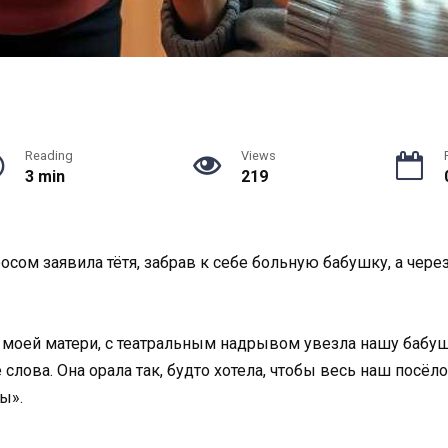
Reading
Views
3 min
219
сом заявила тётя, забрав к себе больную бабушку, а через 
тра моей матери, с театральным надрывом увезла нашу бабуш
слова. Она орала так, будто хотела, чтобы весь наш посёло
ы».