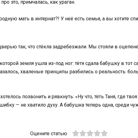
про это, примчалась, как ураган.
дную мать в интернат?! У неё есть семья, а вы хотите спи
дверью так, что стёкла задребезжали. Мы стояли в оцепене
которой земля ушла из-под ног: тётя сдала бабушку в тот с
казалось, хваленые принципы разбились о реальность: больн
хотелось позвонить и рявкнуть: «Ну что, тёть Таня, где тво
шибку — не хватило духу. А бабушка теперь одна, среди чуж
Оцените статью