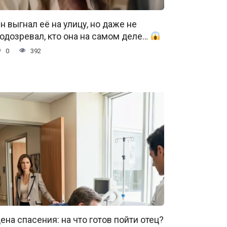
н выгнал её на улицу, но даже не
одозревал, кто она на самом деле…
0
392
ена спасения: на что готов пойти отец?