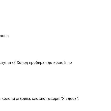
онно.
оступить? Холод пробирал до костей, но
олени старика, словно говоря: “Я здесь”.