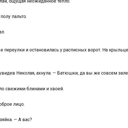
лай, ощущая неожиданное тепло.
полу пальто.
ал.
е переулки и остановилась у расписных ворот. На крыльц
, увидев Николая, ахнула. — Батюшки, да вы же совсем зал
хло свежими блинами и хвоей.
оброе лицо.
зяйка. — А вас?