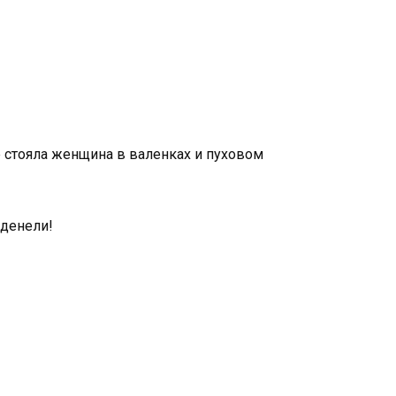
е стояла женщина в валенках и пуховом
еденели!