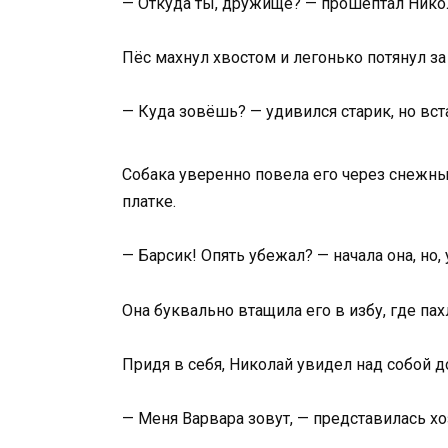
— Откуда ты, дружище? — прошептал Нико
Пёс махнул хвостом и легонько потянул за 
— Куда зовёшь? — удивился старик, но вст
Собака уверенно повела его через снежны
платке.
— Барсик! Опять убежал? — начала она, но
Она буквально втащила его в избу, где па
Придя в себя, Николай увидел над собой д
— Меня Варвара зовут, — представилась хо