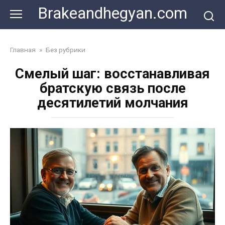
Skip
Brakeandhegyan.com
to
content
Главная
»
Без рубрики
Смелый шаг: восстанавливая
братскую связь после
десятилетий молчания