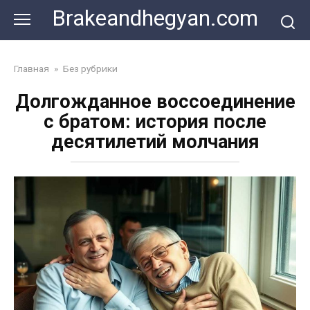
Skip
Brakeandhegyan.com
to
content
Главная
»
Без рубрики
Долгожданное воссоединение
с братом: история после
десятилетий молчания