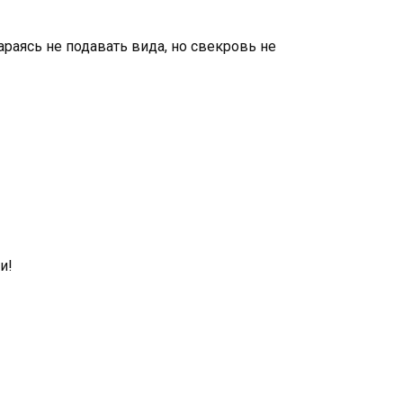
араясь не подавать вида, но свекровь не
и!