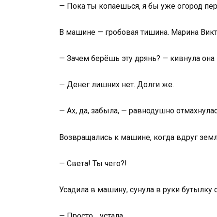
— Пока ты копаешься, я бы уже огород пер
В машине — гробовая тишина. Марина Викт
— Зачем берёшь эту дрянь? — кивнула он
— Денег лишних нет. Долги же.
— Ах, да, забыла, — равнодушно отмахнулас
Возвращались к машине, когда вдруг земл
— Света! Ты чего?!
Усадила в машину, сунула в руки бутылку 
— Просто… устала…