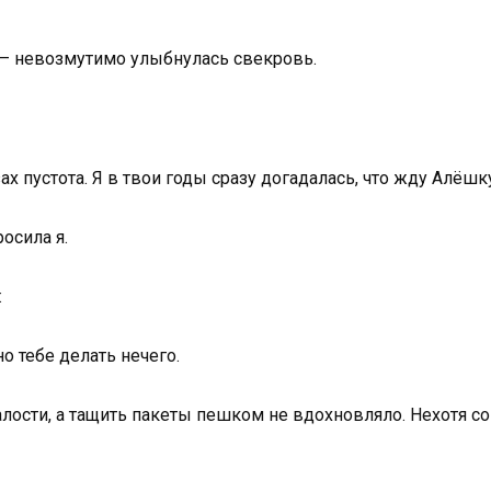
, — невозмутимо улыбнулась свекровь.
х пустота. Я в твои годы сразу догадалась, что жду Алёшк
осила я.
:
о тебе делать нечего.
талости, а тащить пакеты пешком не вдохновляло. Нехотя с