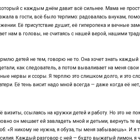
, который с каждым днём давит всё сильнее. Мама не прос
зжала в гости, всё было терпимо: радовалась внукам, помо
жении. Её присутствие душит, её гиперопека и вечные зам
ает нам в головы, не считаясь с нашей верой, нашими тра
кормлю детей не тем, говорю не то. Она хочет знать каждый 
етали, как следователь, а потом вываливает на меня сво
ные нервы и ссоры. Я терплю это слишком долго, и это сл
атери. Её тень висит надо мной всегда — даже когда её нет
 визиты, ссылаясь на кружки детей и работу. Но это не по
ловно он мешает ей завладеть мной и детьми, вернуть те в
: «Я никому не нужна, я обуза, ты меня забываешь». И я т
бессилия. Каждый разговор с ней — будто выжатый лимон, я