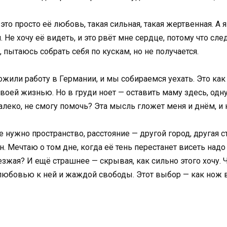
 это просто её любовь, такая сильная, такая жертвенная. А
 Не хочу её видеть, и это рвёт мне сердце, потому что сле
 пытаюсь собрать себя по кускам, но не получается.
жили работу в Германии, и мы собираемся уехать. Это как 
оей жизнью. Но в груди ноет — оставить маму здесь, одну
 далеко, не смогу помочь? Эта мысль гложет меня и днём, и
 нужно пространство, расстояние — другой город, другая ст
он. Мечтаю о том дне, когда её тень перестанет висеть надо
езжая? И ещё страшнее — скрывая, как сильно этого хочу. Ч
бовью к ней и жаждой свободы. Этот выбор — как нож в с