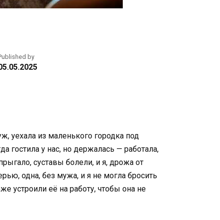
Published by
05.05.2025
уж, уехала из маленького городка под
а гостила у нас, но держалась — работала,
рыгало, суставы болели, и я, дрожа от
рью, одна, без мужа, и я не могла бросить
е устроили её на работу, чтобы она не