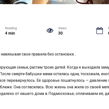
Reading
Views
4 min
30
 навязывая свои правила без остановки…
ерующая семья, растим троих детей. Когда я выходила зам
осле смерти бабушки мама осталась одна, тосковала, иногд
всё перевернулось. Её здоровье пошатнулось — давление п
оближе. Она согласилась. Всю жизнь она жила со своей мате
едалеко от нашего дома в Подмосковье, оплачиваем её, даж