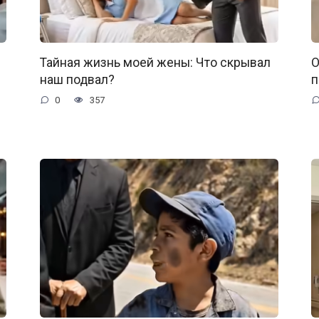
Тайная жизнь моей жены: Что скрывал
О
наш подвал?
п
0
357