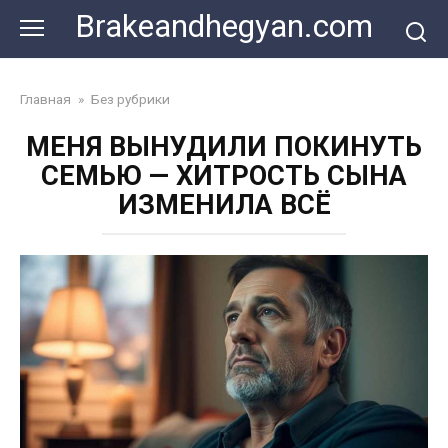
Skip
Brakeandhegyan.com
to
content
Главная
»
Без рубрики
МЕНЯ ВЫНУДИЛИ ПОКИНУТЬ
СЕМЬЮ — ХИТРОСТЬ СЫНА
ИЗМЕНИЛА ВСЁ