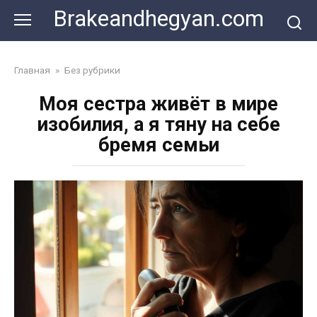
Skip
Brakeandhegyan.com
to
content
Главная
»
Без рубрики
Моя сестра живёт в мире
изобилия, а я тяну на себе
бремя семьи