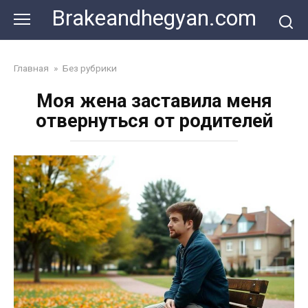
Skip
Brakeandhegyan.com
to
content
Главная
»
Без рубрики
Моя жена заставила меня
отвернуться от родителей