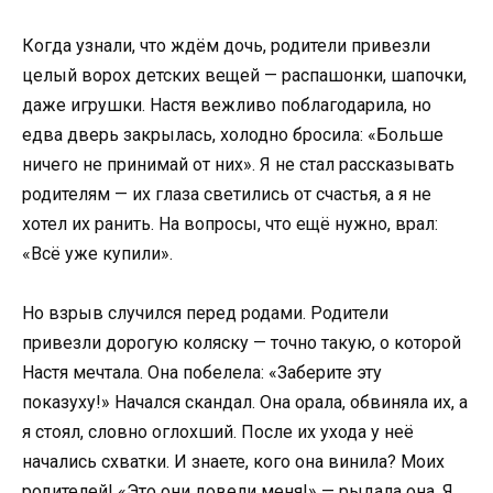
Когда узнали, что ждём дочь, родители привезли
целый ворох детских вещей — распашонки, шапочки,
даже игрушки. Настя вежливо поблагодарила, но
едва дверь закрылась, холодно бросила: «Больше
ничего не принимай от них». Я не стал рассказывать
родителям — их глаза светились от счастья, а я не
хотел их ранить. На вопросы, что ещё нужно, врал:
«Всё уже купили».
Но взрыв случился перед родами. Родители
привезли дорогую коляску — точно такую, о которой
Настя мечтала. Она побелела: «Заберите эту
показуху!» Начался скандал. Она орала, обвиняла их, а
я стоял, словно оглохший. После их ухода у неё
начались схватки. И знаете, кого она винила? Моих
родителей! «Это они довели меня!» — рыдала она. Я