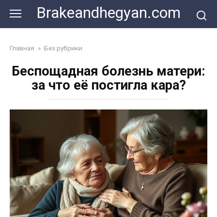
Skip
Brakeandhegyan.com
to
content
Главная
»
Без рубрики
Беспощадная болезнь матери:
за что её постигла кара?