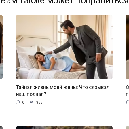
Вам также может понравиться
Тайная жизнь моей жены: Что скрывал
О
наш подвал?
п
0
355