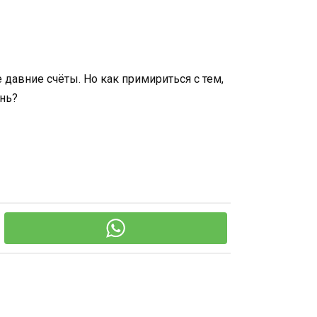
е давние счёты. Но как примириться с тем,
знь?