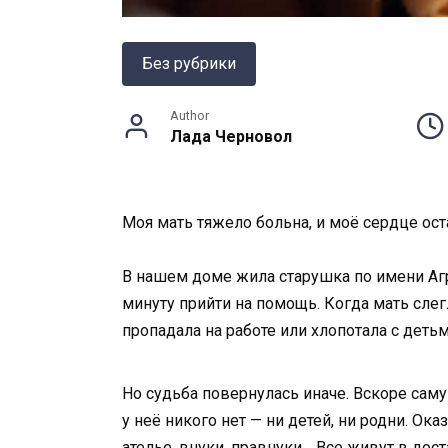
Без рубрики
Author
Лада Черновол
Моя мать тяжело больна, и моё сердце оста
В нашем доме жила старушка по имени Аг
минуту прийти на помощь. Когда мать слег
пропадала на работе или хлопотала с детьм
Но судьба повернулась иначе. Вскоре саму 
у неё никого нет — ни детей, ни родни. О
ателье, внуки, правнуки… Все живут в доста