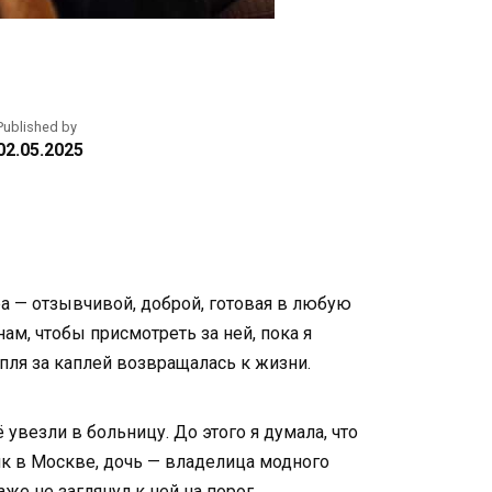
Published by
02.05.2025
а — отзывчивой, доброй, готовая в любую
ам, чтобы присмотреть за ней, пока я
апля за каплей возвращалась к жизни.
 увезли в больницу. До этого я думала, что
ник в Москве, дочь — владелица модного
аже не заглянул к ней на порог.