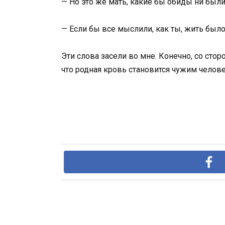
— Но это же мать, какие бы обиды ни был
— Если бы все мыслили, как ты, жить было
Эти слова засели во мне. Конечно, со стор
что родная кровь становится чужим человек