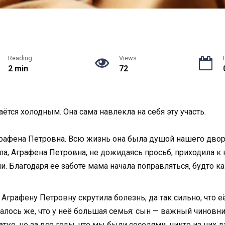
Reading
Views
2 min
72
ётся холодным. Она сама навлекла на себя эту участь.
рафена Петровна. Всю жизнь она была душой нашего двор
ла, Аграфена Петровна, не дожидаясь просьб, приходила к н
и. Благодаря её заботе мама начала поправляться, будто к
Аграфену Петровну скрутила болезнь, да так сильно, что её
казалось же, что у неё большая семья: сын — важный чинов
тке, но за все годы, что мы были соседями, никто из них д