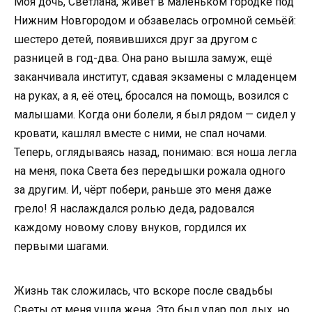
Моя дочь, Светлана, живёт в маленьком городке под
Нижним Новгородом и обзавелась огромной семьёй:
шестеро детей, появившихся друг за другом с
разницей в год-два. Она рано вышла замуж, ещё
заканчивала институт, сдавая экзамены с младенцем
на руках, а я, её отец, бросался на помощь, возился с
малышами. Когда они болели, я был рядом — сидел у
кровати, кашлял вместе с ними, не спал ночами.
Теперь, оглядываясь назад, понимаю: вся ноша легла
на меня, пока Света без передышки рожала одного
за другим. И, чёрт побери, раньше это меня даже
грело! Я наслаждался ролью деда, радовался
каждому новому слову внуков, гордился их
первыми шагами.
Жизнь так сложилась, что вскоре после свадьбы
Светы от меня ушла жена. Это был удар под дых, но