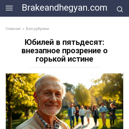
Skip
Brakeandhegyan.com
to
content
Главная
»
Без рубрики
Юбилей в пятьдесят:
внезапное прозрение о
горькой истине