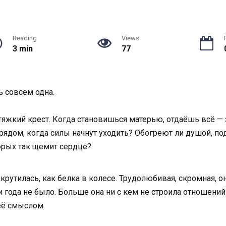
Reading
Views
3 min
77
ь совсем одна.
 тяжкий крест. Когда становишься матерью, отдаёшь всё — 
 рядом, когда силы начнут уходить? Обогреют ли душой, по
орых так щемит сердце?
рутилась, как белка в колесе. Трудолюбивая, скромная, о
и года не было. Больше она ни с кем не строила отношений 
её смыслом.