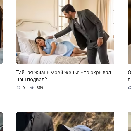
Тайная жизнь моей жены: Что скрывал
О
наш подвал?
п
0
359