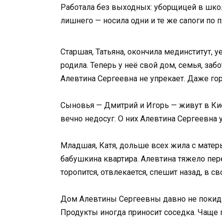
Работала без выходных: уборщицей в школ
лишнего — носила одни и те же сапоги по п
Старшая, Татьяна, окончила мединститут, 
родила. Теперь у неё свой дом, семья, заб
Алевтина Сергеевна не упрекает. Даже гор
Сыновья — Дмитрий и Игорь — живут в Киеве
вечно недосуг. О них Алевтина Сергеевна 
Младшая, Катя, дольше всех жила с матер
бабушкина квартира. Алевтина тяжело пере
торопится, отвлекается, спешит назад, в с
Дом Алевтины Сергеевны давно не покидает
Продукты иногда приносит соседка. Чаще 