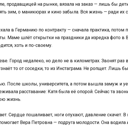
е, продавщицей на рынке, вязала на заказ — лишь бы дети
ять зим, о маникюрах и кино забыла. Вся жизнь — ради их 
уехала в Германию по контракту — сначала практика, потом 
оты. Маме шлёт открытки на праздники да изредка фото в В
дится, хоть и по-своему.
. Город недалеко, но дело не в километрах. Звонят раз в 
узнаёт то от соседки, то из Инстаграма. Не ропщет. Лишь 
ью. После школы, университета, а потом вышла замуж и уе
живала расставание: Катя была её опорой. Сейчас та звон
вою жизнь.
. Сердце пошаливает, ноги опухают, давление скачет. В м
помогает Вера Петровна — подруга молодости. Она водила