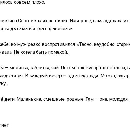
вилось совсем плохо.
 Алевтина Сергеевна их не винит. Наверное, сама сделала и
и, ведь сама всегда справлялась.
ебе, но муж резко воспротивился: «Тесно, неудобно, стари
ивала. Не хотела быть помехой.
м — молитва, таблетка, чай. Потом телевизор вполголоса, 
едсестры. И каждый вечер — одна надежда. Может, завтра
уку…
её дети. Маленькие, смешные, родные. Там — она, молодая,
пчет: