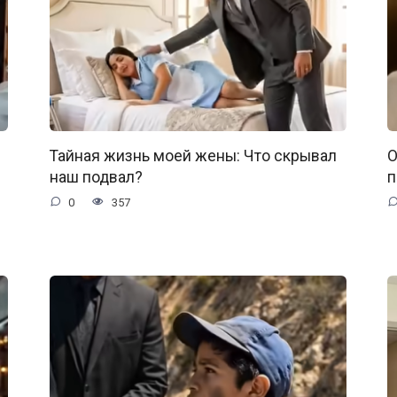
Тайная жизнь моей жены: Что скрывал
О
наш подвал?
п
0
357