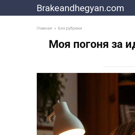
Skip
Brakeandhegyan.com
to
content
Главная
»
Без рубрики
Моя погоня за и