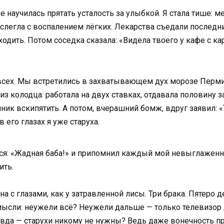
же научилась прятать усталость за улыбкой. Я стала тише: 
слегла с воспалением лёгких. Лекарства съедали последние 
дить. Потом соседка сказала: «Видела твоего у кафе с кар
 всех. Мы встретились в захватывающем дух морозе Перми,
 из колодца: работала на двух ставках, отдавала половину
ник вскипятить. А потом, вчерашний бомж, вдруг заявил: «
в его глазах я уже старуха.
лся: «Жадная баба!» и припомнил каждый мой невыглаженны
ить.
а с глазами, как у затравленной лисы. Три брака. Пятеро д
мысли: неужели всё? Неужели дальше — только телевизор 
вда — старухи никому не нужны? Ведь даже вонечность пр