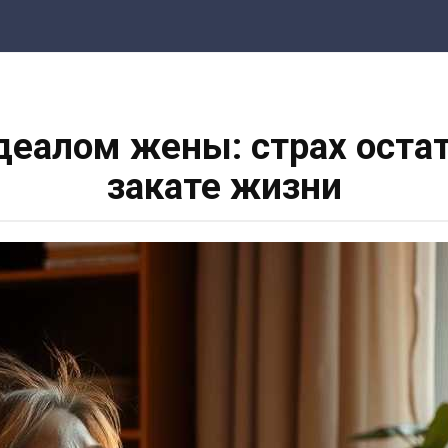
деалом жены: страх оста
закате жизни