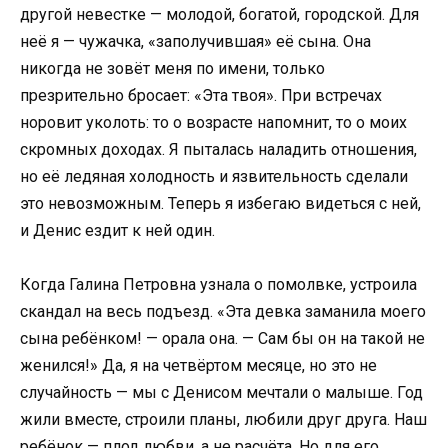
другой невестке — молодой, богатой, городской. Для
неё я — чужачка, «заполучившая» её сына. Она
никогда не зовёт меня по имени, только
презрительно бросает: «Эта твоя». При встречах
норовит уколоть: то о возрасте напомнит, то о моих
скромных доходах. Я пыталась наладить отношения,
но её ледяная холодность и язвительность сделали
это невозможным. Теперь я избегаю видеться с ней,
и Денис ездит к ней один.
Когда Галина Петровна узнала о помолвке, устроила
скандал на весь подъезд. «Эта девка заманила моего
сына ребёнком! — орала она. — Сам бы он на такой не
женился!» Да, я на четвёртом месяце, но это не
случайность — мы с Денисом мечтали о малыше. Год
жили вместе, строили планы, любили друг друга. Наш
ребёнок — плод любви, а не расчёта. Но для его