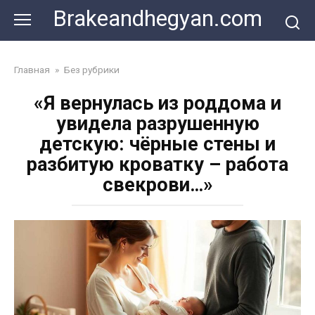
Skip
Brakeandhegyan.com
to
content
Главная
»
Без рубрики
«Я вернулась из роддома и
увидела разрушенную
детскую: чёрные стены и
разбитую кроватку – работа
свекрови…»