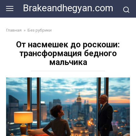
Skip
Brakeandhegyan.com
to
content
Главная
»
Без рубрики
От насмешек до роскоши:
трансформация бедного
мальчика