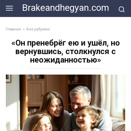
Skip
Brakeandhegyan.com
to
content
Главная
»
Без рубрики
«Он пренебрёг ею и ушёл, но
вернувшись, столкнулся с
неожиданностью»