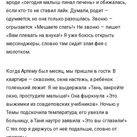
вроде «сегодня малыш пинал печень» и обижалась,
если кто-то не ставил лайк. Думали, родит —
одумается, но она только разошлась. Звоню —
огрызается: «Мешаете спать!» Не звоню — пишет:
«Вам плевать на внука!» Я уже боюсь открыть
мессенджеры, словно там сидит злая фея с
молотком.
Когда Артёму был месяц, мы пришли в гости. В
квартире — сквозняк, окна настежь, а ребёнок
голенький лежит. Я не выдержала: «Тань, закройте
окно, простудите малыша!» Она фыркнула: «Это
выжимки из совдеповских учебников». Ночью у
Тёмы подскочила температура, его увезли в
больницу, а Таня наутро заявила: «Это вы сглазили!»
С тех пор я держусь от неё подальше, словно от