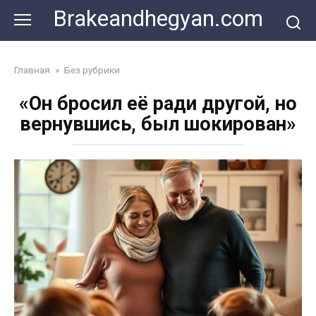
Skip
Brakeandhegyan.com
to
content
Главная
»
Без рубрики
«Он бросил её ради другой, но
вернувшись, был шокирован»