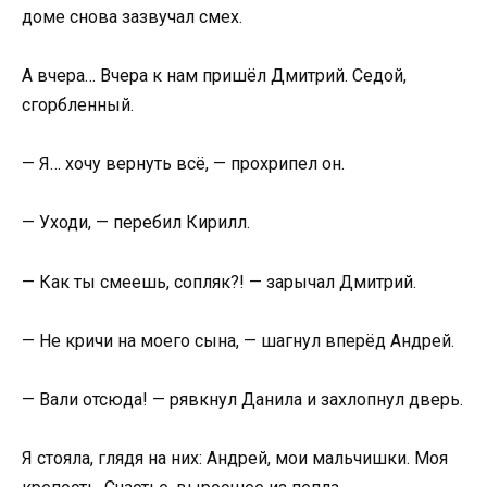
доме снова зазвучал смех.
А вчера… Вчера к нам пришёл Дмитрий. Седой,
сгорбленный.
— Я… хочу вернуть всё, — прохрипел он.
— Уходи, — перебил Кирилл.
— Как ты смеешь, сопляк?! — зарычал Дмитрий.
— Не кричи на моего сына, — шагнул вперёд Андрей.
— Вали отсюда! — рявкнул Данила и захлопнул дверь.
Я стояла, глядя на них: Андрей, мои мальчишки. Моя