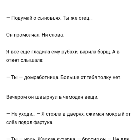
— Подумай о сыновьях. Ты же отец…
Он промолчал. Ни слова.
Я всё ещё гладила ему рубахи, варила борщ. А в
ответ слышала:
— Ты — домработница. Больше от тебя толку нет.
Вечером он швырнул в чемодан вещи.
— Не уходи… — Я стояла в дверях, сжимая мокрый от
слёз подол фартука.
— Ты — ноль. Жалкая кухарка, — бросил он. — Не для