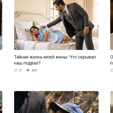
Тайная жизнь моей жены: Что скрывал
О
наш подвал?
п
0
357