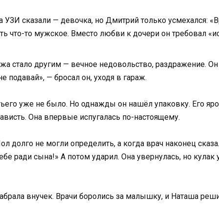
 УЗИ сказали — девочка, но Дмитрий только усмехался: «В
оть что-то мужское. Вместо любви к дочери он требовал «и
ужа стало другим — вечное недовольство, раздражение. Он
 подавай», — бросал он, уходя в гараж.
етьего уже не было. Но однажды он нашёл упаковку. Его я
енависть. Она впервые испугалась по-настоящему.
л долго не могли определить, а когда врач наконец сказа
ебе ради сына!» А потом ударил. Она увернулась, но кулак у
абрала внучек. Врачи боролись за малышку, и Наташа решил