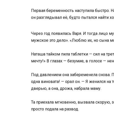
Первая беременность наступила быстро. На
он разглядывал её, будто пытался найти х
Через год появилась Варя. И тогда лицо м
мужское это дело». «Люблю их, но сына мне
Наташа тайком пила таблетки — сил на тр
мечту!» В глазах — безумие, в голосе — н
Под давлением она забеременела снова. По
одна виновата! — орал он. — Я женился на т
дверью, а она, дрожа, набрала маму.
Та приехала мгновенно, вызвала скорую, з
просто подала на развод.