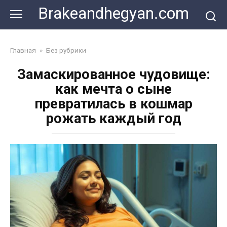
Skip
Brakeandhegyan.com
to
content
Главная
»
Без рубрики
Замаскированное чудовище:
как мечта о сыне
превратилась в кошмар
рожать каждый год