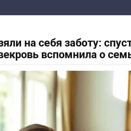
зяли на себя заботу: спу
векровь вспомнила о сем