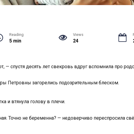
Reading
Views
5 min
24
т, — спустя десять лет свекровь вдруг вспомнила про род
мары Петровны загорелись подозрительным блеском.
ка и втянула голову в плечи.
ая. Точно не беременна? — недоверчиво переспросила свё