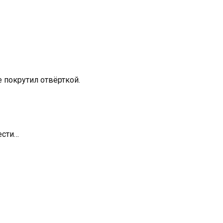
е покрутил отвёрткой.
ести…