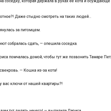
на соседку, которая держала в руках её кота и осуждающе 
тное?! Даже стыдно смотреть на таких людей…
тянулась за питомцем.
риют собралась сдать, — опешила соседка.
ариса помчалась домой, чтобы тут же позвонить Тамаре Пет
 свекровь. — Кошка из-за кота!
 у вас ключи от нашей квартиры?!
вам тут делать нечего! — выпалила Лариса.