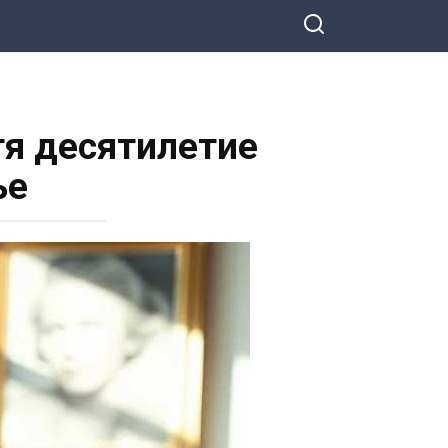
стя десятилетие
ье