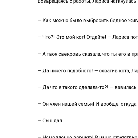
Возвращаясь с работы, Лариса наткнулась 
— Как можно было выбросить бедное живо
— Что?! Это мой кот! Отдайте! — Лариса по
— А твоя свекровь сказала, что ты его в п
— Да ничего подобного! — схватив кота, Л
— Да что я такого сделала-то?! — взвилась
— Он член нашей семьи! И вообще, откуда
— Сын дал…
— Немедленно верните! В наше отсутствие 