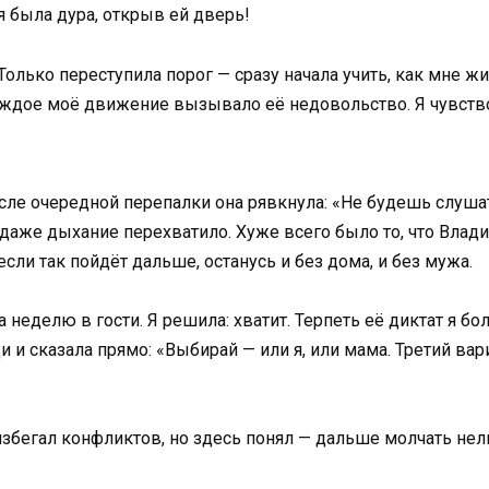
я была дура, открыв ей дверь!
Только переступила порог — сразу начала учить, как мне жит
аждое моё движение вызывало её недовольство. Я чувствов
ле очередной перепалки она рявкнула: «Не будешь слушат
 даже дыхание перехватило. Хуже всего было то, что Влади
 если так пойдёт дальше, останусь и без дома, и без мужа.
 неделю в гости. Я решила: хватит. Терпеть её диктат я бо
 и сказала прямо: «Выбирай — или я, или мама. Третий вариа
избегал конфликтов, но здесь понял — дальше молчать нельз