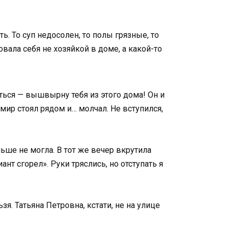
ь. То суп недосолен, то полы грязные, то
ала себя не хозяйкой в доме, а какой-то
ься — вышвырну тебя из этого дома! Он и
мир стоял рядом и… молчал. Не вступился,
льше не могла. В тот же вечер вкрутила
нт сгорел». Руки тряслись, но отступать я
я. Татьяна Петровна, кстати, не на улице