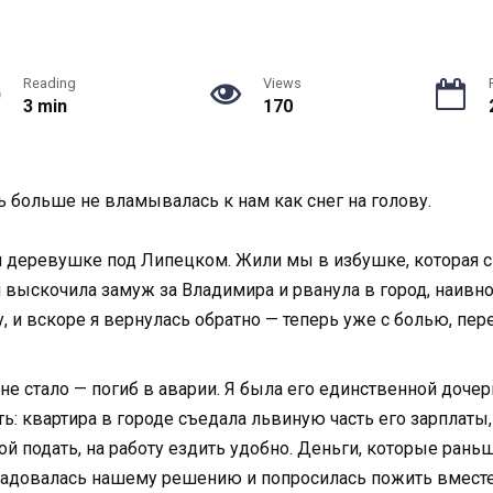
Reading
Views
3 min
170
ь больше не вламывалась к нам как снег на голову.
й деревушке под Липецком. Жили мы в избушке, которая с 
я выскочила замуж за Владимира и рванула в город, наивно
 и вскоре я вернулась обратно — теперь уже с болью, пере
не стало — погиб в аварии. Я была его единственной доче
ь: квартира в городе съедала львиную часть его зарплаты, 
 подать, на работу ездить удобно. Деньги, которые раньш
радовалась нашему решению и попросилась пожить вместе. 