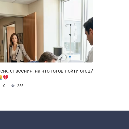
ена спасения: на что готов пойти отец?
0
258