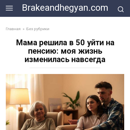
Skip
Brakeandhegyan.com
to
content
Главная
»
Без рубрики
Мама решила в 50 уйти на
пенсию: моя жизнь
изменилась навсегда