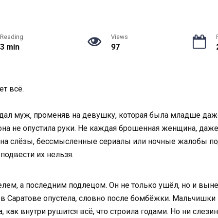
Reading
Views
3 min
97
ет всё.
едал муж, променяв на девушку, которая была младше даже
она не опустила руки. Не каждая брошенная женщина, даже 
а на слёзы, бессмысленные сериалы или ночные жалобы под
 подвести их нельзя.
телем, а последним подлецом. Он не только ушёл, но и выне
 в Саратове опустела, словно после бомбёжки. Мальчишки 
а, как внутри рушится всё, что строила годами. Но ни слези