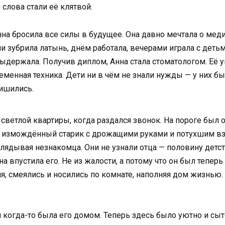
 слова стали её клятвой.
на бросила все силы в будущее. Она давно мечтала о меди
и зубрила латынь, днём работала, вечерами играла с детьм
ыдержала. Получив диплом, Анна стала стоматологом. Её у
еменная техника. Дети ни в чём не знали нужды — у них бы
лишились.
 светлой квартиры, когда раздался звонок. На пороге был о
 измождённый старик с дрожащими руками и потухшим взг
глядывая незнакомца. Они не узнали отца — половину детс
 впустила его. Не из жалости, а потому что он был теперь
, смеялись и носились по комнате, наполняя дом жизнью. Он
 когда-то была его домом. Теперь здесь было уютно и сыто 