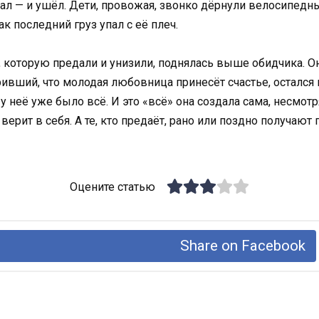
л — и ушёл. Дети, провожая, звонко дёрнули велосипедны
к последний груз упал с её плеч.
, которую предали и унизили, поднялась выше обидчика. О
ривший, что молодая любовница принесёт счастье, остался 
 у неё уже было всё. И это «всё» она создала сама, несмотр
 верит в себя. А те, кто предаёт, рано или поздно получают 
Оцените статью
Share on Facebook